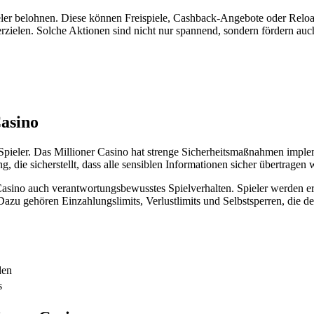
ler belohnen. Diese können Freispiele, Cashback-Angebote oder Reload
zielen. Solche Aktionen sind nicht nur spannend, sondern fördern auch 
asino
r Spieler. Das Millioner Casino hat strenge Sicherheitsmaßnahmen imple
, die sicherstellt, dass alle sensiblen Informationen sicher übertrag
asino auch verantwortungsbewusstes Spielverhalten. Spieler werden erm
. Dazu gehören Einzahlungslimits, Verlustlimits und Selbstsperren, die 
den
s