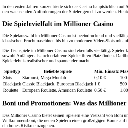
In den ersten Jahren konzentrierte sich das Casino hauptsächlich auf
den wachsenden Anforderungen der Spieler gerecht zu werden. Heute bie
Die Spielevielfalt im Millioner Casino
Die Spielauswahl im Millioner Casino ist beeindruckend und vielfält
klassischen Fruchtmaschinen bis hin zu modernen Video-Slots mit au
Die Tischspiele im Millioner Casino sind ebenfalls vielfältig. Spiele
sowohl Anfänger als auch erfahrene Spieler ihren Platz finden. Darübe
Spielerlebnis realistischer und spannender macht.
Spieltyp
Beliebte Spiele
Min. Einsatz
Max
Slots
Starburst, Mega Moolah
0,10 €
100
Blackjack
Classic Blackjack, European Blackjack
1 €
500
Roulette
European Roulette, American Roulette
0,50 €
1.00
Boni und Promotionen: Was das Millioner 
Das Millioner Casino bietet seinen Spielern eine Vielzahl von Boni u
Willkommensboni, die neuen Spielern einen großzügigen Bonus auf ihr
ein hohes Risiko einzugehen.