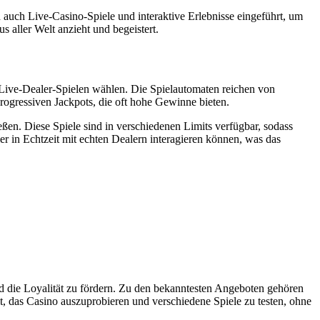
h auch Live-Casino-Spiele und interaktive Erlebnisse eingeführt, um
s aller Welt anzieht und begeistert.
 Live-Dealer-Spielen wählen. Die Spielautomaten reichen von
ogressiven Jackpots, die oft hohe Gewinne bieten.
eßen. Diese Spiele sind in verschiedenen Limits verfügbar, sodass
er in Echtzeit mit echten Dealern interagieren können, was das
und die Loyalität zu fördern. Zu den bekanntesten Angeboten gehören
, das Casino auszuprobieren und verschiedene Spiele zu testen, ohne