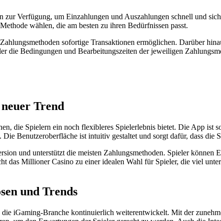
en zur Verfügung, um Einzahlungen und Auszahlungen schnell und sic
Methode wählen, die am besten zu ihren Bedürfnissen passt.
 Zahlungsmethoden sofortige Transaktionen ermöglichen. Darüber hinau
s Spieler die Bedingungen und Bearbeitungszeiten der jeweiligen Zahl
n neuer Trend
en, die Spielern ein noch flexibleres Spielerlebnis bietet. Die App ist
n. Die Benutzeroberfläche ist intuitiv gestaltet und sorgt dafür, dass d
Version und unterstützt die meisten Zahlungsmethoden. Spieler könne
t das Millioner Casino zu einer idealen Wahl für Spieler, die viel unte
osen und Trends
ch die iGaming-Branche kontinuierlich weiterentwickelt. Mit der zuneh