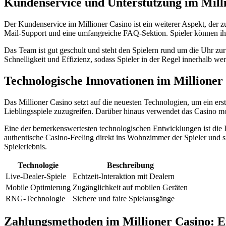
Kundenservice und Unterstützung im Mill
Der Kundenservice im Millioner Casino ist ein weiterer Aspekt, der z
Mail-Support und eine umfangreiche FAQ-Sektion. Spieler können ihr 
Das Team ist gut geschult und steht den Spielern rund um die Uhr zu
Schnelligkeit und Effizienz, sodass Spieler in der Regel innerhalb we
Technologische Innovationen im Millioner
Das Millioner Casino setzt auf die neuesten Technologien, um ein erstk
Lieblingsspiele zuzugreifen. Darüber hinaus verwendet das Casino mod
Eine der bemerkenswertesten technologischen Entwicklungen ist die In
authentische Casino-Feeling direkt ins Wohnzimmer der Spieler und si
Spielerlebnis.
Technologie
Beschreibung
Live-Dealer-Spiele
Echtzeit-Interaktion mit Dealern
Mobile Optimierung
Zugänglichkeit auf mobilen Geräten
RNG-Technologie
Sichere und faire Spielausgänge
Zahlungsmethoden im Millioner Casino: E