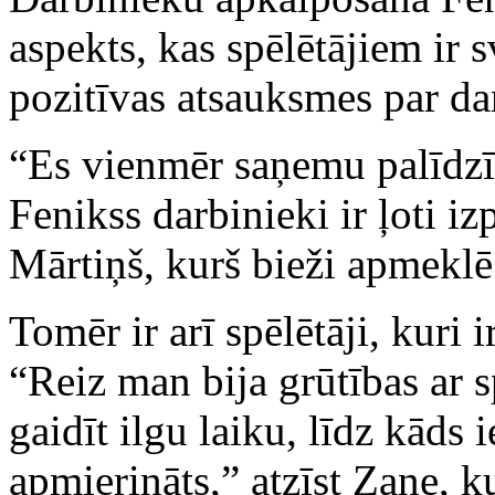
aspekts, kas spēlētājiem ir 
pozitīvas atsauksmes par da
“Es vienmēr saņemu palīdzī
Fenikss darbinieki ir ļoti iz
Mārtiņš, kurš bieži apmeklē
Tomēr ir arī spēlētāji, kuri 
“Reiz man bija grūtības ar 
gaidīt ilgu laiku, līdz kāds
apmierināts,” atzīst Zane, k