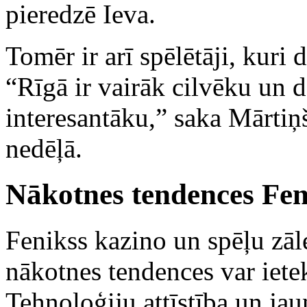
pieredzē Ieva.
Tomēr ir arī spēlētāji, kuri
“Rīgā ir vairāk cilvēku un 
interesantāku,” saka Mārtiņš
nedēļā.
Nākotnes tendences Feni
Fenikss kazino un spēļu zāle
nākotnes tendences var iete
Tehnoloģiju attīstība un jau