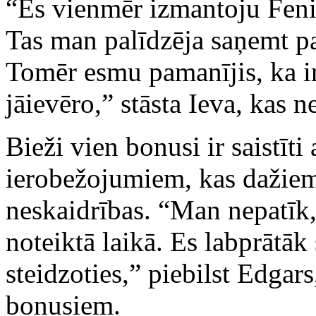
“Es vienmēr izmantoju Feni
Tas man palīdzēja saņemt pa
Tomēr esmu pamanījis, ka ir
jāievēro,” stāsta Ieva, kas 
Bieži vien bonusi ir saistīti
ierobežojumiem, kas dažiem 
neskaidrības. “Man nepatīk,
noteiktā laikā. Es labprātāk 
steidzoties,” piebilst Edgars
bonusiem.