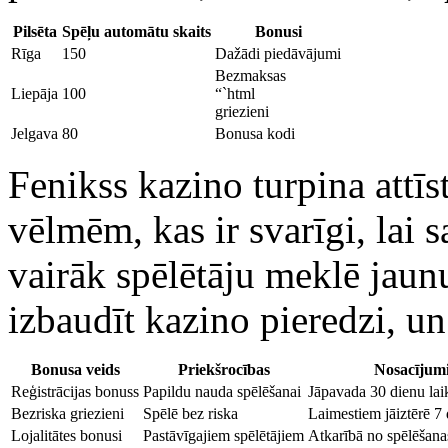
Pilsēta
Spēļu automātu skaits
Bonusi
Rīga
150
Dažādi piedāvājumi
Bezmaksas
Liepāja
100
“`html
griezieni
Jelgava
80
Bonusa kodi
Fenikss kazino turpina attīst
vēlmēm, kas ir svarīgi, lai 
vairāk spēlētāju meklē jaun
izbaudīt kazino pieredzi, un
Bonusa veids
Priekšrocības
Nosacījum
Reģistrācijas bonuss
Papildu nauda spēlēšanai
Jāpavada 30 dienu lai
Bezriska griezieni
Spēlē bez riska
Laimestiem jāiztērē 7 
Lojalitātes bonusi
Pastāvīgajiem spēlētājiem
Atkarībā no spēlēšan