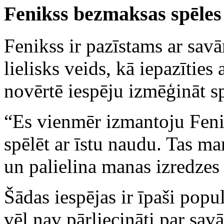
Fenikss bezmaksas spēles 
Fenikss ir pazīstams ar sav
lielisks veids, kā iepazīties 
novērtē iespēju izmēģināt s
“Es vienmēr izmantoju Feni
spēlēt ar īstu naudu. Tas ma
un palielina manas izredzes 
Šādas iespējas ir īpaši popu
vēl nav pārliecināti par sav