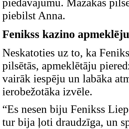
piedāvājumu. Mazākās pilsētā
piebilst Anna.
Fenikss kazino apmeklēju
Neskatoties uz to, ka Feniks
pilsētās, apmeklētāju piered
vairāk iespēju un labāka atm
ierobežotāka izvēle.
“Es nesen biju Fenikss Liep
tur bija ļoti draudzīga, un s