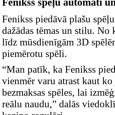
Fenikss spēļu automāti un
Fenikss piedāvā plašu spēļu
dažādas tēmas un stilu. No
līdz mūsdienīgām 3D spēlēm,
piemērotu spēli.
“Man patīk, ka Fenikss pied
vienmēr varu atrast kaut ko
bezmaksas spēles, lai izmēģi
reālu naudu,” dalās viedokl