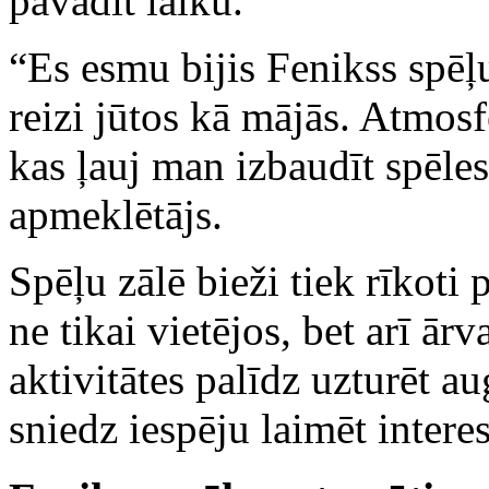
pavadīt laiku.
“Es esmu bijis Fenikss spēļu
reizi jūtos kā mājās. Atmosf
kas ļauj man izbaudīt spēles 
apmeklētājs.
Spēļu zālē bieži tiek rīkoti 
ne tikai vietējos, bet arī ār
aktivitātes palīdz uzturēt a
sniedz iespēju laimēt intere