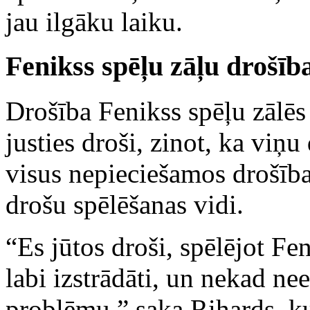
jau ilgāku laiku.
Fenikss spēļu zāļu drošība
Drošība Fenikss spēļu zālēs i
justies droši, zinot, ka viņu
visus nepieciešamos drošīb
drošu spēlēšanas vidi.
“Es jūtos droši, spēlējot Fe
labi izstrādāti, un nekad n
problēmu,” saka Rihards, kur