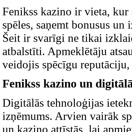
Fenikss kazino ir vieta, kur
spēles, saņemt bonusus un i
Šeit ir svarīgi ne tikai izkla
atbalstīti. Apmeklētāju atsa
veidojis spēcīgu reputāciju,
Fenikss kazino un digitālā
Digitālās tehnoloģijas iete
izņēmums. Arvien vairāk spēl
un kazino attīstās, lai apmi