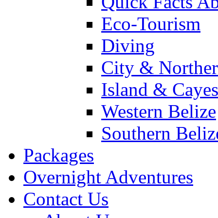
Quick Facts Ab
Eco-Tourism
Diving
City & Norther
Island & Caye
Western Belize
Southern Beliz
Packages
Overnight Adventures
Contact Us