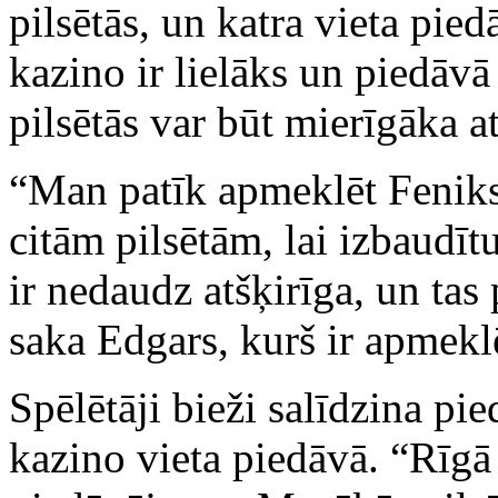
pilsētās, un katra vieta pie
kazino ir lielāks un piedāvā
pilsētās var būt mierīgāka a
“Man patīk apmeklēt Feniks
citām pilsētām, lai izbaudīt
ir nedaudz atšķirīga, un tas
saka Edgars, kurš ir apmeklē
Spēlētāji bieži salīdzina pi
kazino vieta piedāvā. “Rīgā 