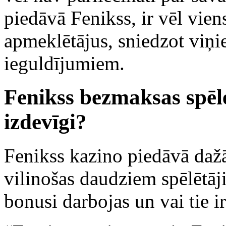
piedāvā Fenikss, ir vēl viens
apmeklētājus, sniedzot viņi
ieguldījumiem.
Fenikss bezmaksas spēles
izdevīgi?
Fenikss kazino piedāvā dažā
vilinošas daudziem spēlētāji
bonusi darbojas un vai tie i