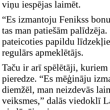
viņu iespējas laimēt.
“Es izmantoju Fenikss bonus
tas man patiešām palīdzēja.
pateicoties papildu līdzekļi
regulārs apmeklētājs.
Taču ir arī spēlētāji, kuriem
pieredze. “Es mēģināju izma
diemžēl, man neizdevās laim
veiksmes,” dalās viedoklī La