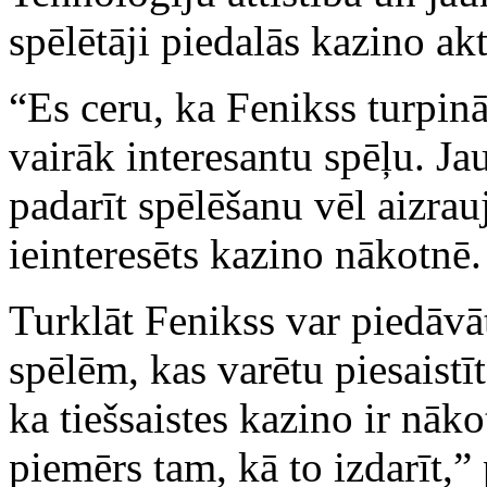
spēlētāji piedalās kazino akt
“Es ceru, ka Fenikss turpinās
vairāk interesantu spēļu. Ja
padarīt spēlēšanu vēl aizrau
ieinteresēts kazino nākotnē.
Turklāt Fenikss var piedāvāt
spēlēm, kas varētu piesaistī
ka tiešsaistes kazino ir nāko
piemērs tam, kā to izdarīt,” 