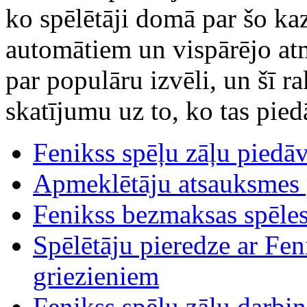
ko spēlētāji domā par šo ka
automātiem un vispārējo at
par populāru izvēli, un šī r
skatījumu uz to, ko tas pied
Fenikss spēļu zāļu piedā
Apmeklētāju atsauksmes 
Fenikss bezmaksas spēles 
Spēlētāju pieredze ar Fe
griezieniem
Fenikss spēļu zāļu darbin