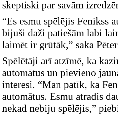
skeptiski par savām izredzē
“Es esmu spēlējis Fenikss a
bijuši daži patiešām labi la
laimēt ir grūtāk,” saka Pēter
Spēlētāji arī atzīmē, ka kaz
automātus un pievieno jaunā
interesi. “Man patīk, ka Fe
automātus. Esmu atradis dau
nekad nebiju spēlējis,” piebi