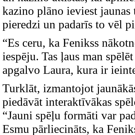
kazino plāno ieviest jaunas 
pieredzi un padarīs to vēl p
“Es ceru, ka Fenikss nākotnē
iespēju. Tas ļaus man spēlē
apgalvo Laura, kura ir ieint
Turklāt, izmantojot jaunākā
piedāvāt interaktīvākas spēl
“Jauni spēļu formāti var pad
Esmu pārliecināts, ka Feniks