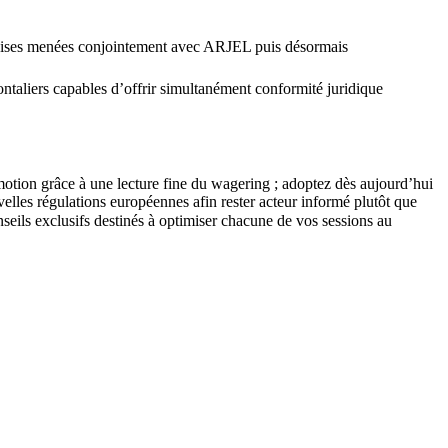
çaises menées conjointement avec ARJEL puis désormais
ontaliers capables d’offrir simultanément conformité juridique
motion grâce à une lecture fine du wagering ; adoptez dès aujourd’hui
velles régulations européennes afin rester acteur informé plutôt que
ils exclusifs destinés à optimiser chacune de vos sessions au