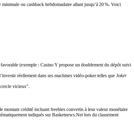
 mise minimale ou cashback hebdomadaire allant jusqu’à 20 %. Voici
us favorable (exemple : Casino Y propose un doublement du dépôt suivi
d’investir réellement dans ses machines vidéo‑poker telles que
Joker
cercle vicieux”.
 montant crédité incluant freebies convertis à leur valeur monétaire
systématiquement indiqués sur Basketnews.Net lors du classement