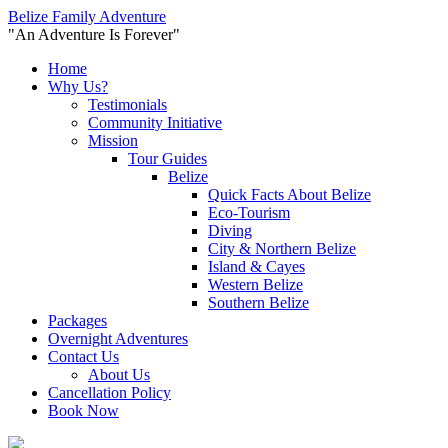
Belize Family Adventure
"An Adventure Is Forever"
Home
Why Us?
Testimonials
Community Initiative
Mission
Tour Guides
Belize
Quick Facts About Belize
Eco-Tourism
Diving
City & Northern Belize
Island & Cayes
Western Belize
Southern Belize
Packages
Overnight Adventures
Contact Us
About Us
Cancellation Policy
Book Now