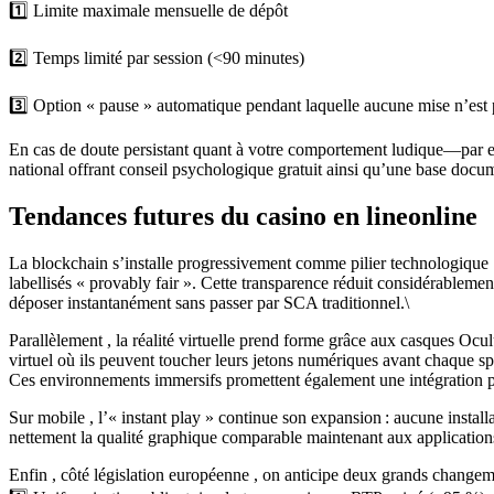
1️⃣ Limite maximale mensuelle de dépôt
2️⃣ Temps limité par session (<90 minutes)
3️⃣ Option « pause » automatique pendant laquelle aucune mise n’est p
En cas de doute persistant quant à votre comportement ludique—par e
national offrant conseil psychologique gratuit ainsi qu’une base docu
Tendances futures du casino en line​online​
La blockchain s’installe progressivement comme pilier technologique : 
labellisés « provably fair ». Cette transparence réduit considérable
déposer instantanément sans passer par SCA traditionnel.\
Parallèlement , la réalité virtuelle prend forme grâce aux casques Ocu
virtuel où ils peuvent toucher leurs jetons numériques avant chaque sp
Ces environnements immersifs promettent également une intégration pous
Sur mobile , l’« instant play » continue son expansion : aucune inst
nettement la qualité graphique comparable maintenant aux applications
Enfin , côté législation européenne , on anticipe deux grands changem