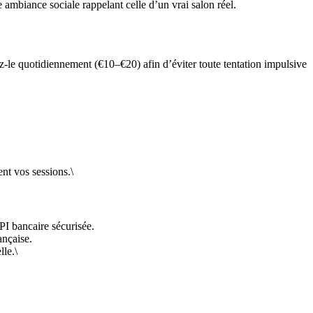
ambiance sociale rappelant celle d’un vrai salon réel.
le quotidiennement (€10–€20) afin d’éviter toute tentation impulsive
nt vos sessions.\
I bancaire sécurisée.
ançaise.
le.\