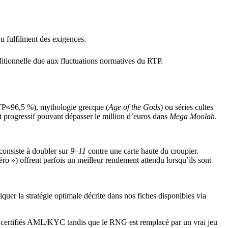
du fulfilment des exigences.
dditionnelle due aux fluctuations normatives du RTP.
TP≈96,5 %), mythologie grecque (
Age of the Gods
) ou séries cultes
pot progressif pouvant dépasser le million d’euros dans
Mega Moolah
.
consiste à doubler sur
9–11
contre une carte haute du croupier.
éro ») offrent parfois un meilleur rendement attendu lorsqu’ils sont
quer la stratégie optimale décrite dans nos fiches disponibles via
s certifiés AML/KYC tandis que le RNG est remplacé par un vrai jeu