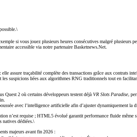
ossible.\
xemple si vous jouez plusieurs heures consécutives malgré plusieurs 
mentaire accessible via notre partenaire Basketnews.Net.
elle assure traçabilité complète des transactions grâce aux contrats in
ment les suspicions liées aux algorithmes RNG traditionnels tout en fa
lus Quest 2 où certains développeurs testent déjà
VR Slots Paradise
, pe
in.
sée avec l’intelligence artificielle afin d’ajuster dynamiquement la dif
allation n’est requise ; HTML5 évolué garantit performance fluide mêm
 natives dédiées.\
ents majeurs avant fin 2026 :