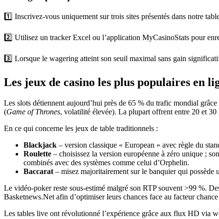
1️⃣ Inscrivez‑vous uniquement sur trois sites présentés dans notre table
2️⃣ Utilisez un tracker Excel ou l’application MyCasinoStats pour enreg
3️⃣ Lorsque le wagering atteint son seuil maximal sans gain significati
Les jeux de casino les plus populaires en li
Les slots détiennent aujourd’hui près de 65 % du trafic mondial grâce 
(
Game of Thrones
, volatilité élevée). La plupart offrent entre 20 et 
En ce qui concerne les jeux de table traditionnels :
Blackjack
– version classique « European » avec règle du stan
Roulette
– choisissez la version européenne à zéro unique ; so
combinés avec des systèmes comme celui d’Orphelin.
Baccarat
– misez majoritairement sur le banquier qui possède u
Le vidéo‑poker reste sous‑estimé malgré son RTP souvent >99 %. De
Basketnews.Net afin d’optimiser leurs chances face au facteur chance 
Les tables live ont révolutionné l’expérience grâce aux flux HD via