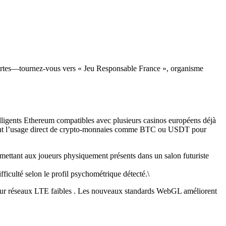
pertes—tournez-vous vers « Jeu Responsable France », organisme
telligents Ethereum compatibles avec plusieurs casinos européens déjà
cilitant l’usage direct de crypto‑monnaies comme BTC ou USDT pour
rmettant aux joueurs physiquement présents dans un salon futuriste
ficulté selon le profil psychométrique détecté.\
e sur réseaux LTE faibles . Les nouveaux standards WebGL améliorent