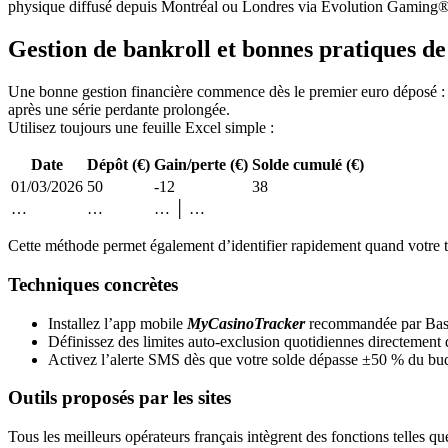
physique diffusé depuis Montréal ou Londres via Evolution Gaming®. Le
Gestion de bankroll et bonnes pratiques de
Une bonne gestion financière commence dès le premier euro déposé : 
après une série perdante prolongée.
Utilisez toujours une feuille Excel simple :
Date
Dépôt (€)
Gain/perte (€)
Solde cumulé (€)
01/03/2026
50
-12
38
…
…
… │ …
Cette méthode permet également d’identifier rapidement quand votre t
Techniques concrètes
Installez l’app mobile
MyCasinoTracker
recommandée par Baske
Définissez des limites auto‑exclusion quotidiennes directement 
Activez l’alerte SMS dès que votre solde dépasse ±50 % du budg
Outils proposés par les sites
Tous les meilleurs opérateurs français intègrent des fonctions telles que