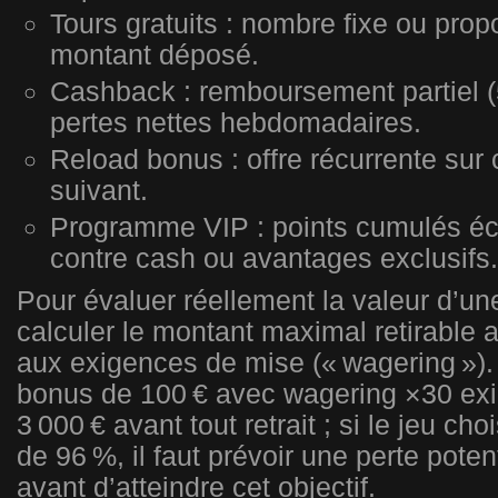
Tours gratuits : nombre fixe ou prop
montant déposé.
Cashback : remboursement partiel (
pertes nettes hebdomadaires.
Reload bonus : offre récurrente sur
suivant.
Programme VIP : points cumulés é
contre cash ou avantages exclusifs.
Pour évaluer réellement la valeur d’une 
calculer le montant maximal retirable a
aux exigences de mise (« wagering »).
bonus de 100 € avec wagering ×30 exi
3 000 € avant tout retrait ; si le jeu c
de 96 %, il faut prévoir une perte poten
avant d’atteindre cet objectif.