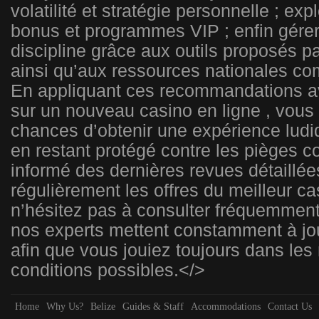
volatilité et stratégie personnelle ; exp
bonus et programmes VIP ; enfin gérer
discipline grâce aux outils proposés p
ainsi qu’aux ressources nationales c
En appliquant ces recommandations ava
sur un nouveau casino en ligne , vou
chances d’obtenir une expérience ludi
en restant protégé contre les pièges co
informé des dernières revues détaillé
régulièrement les offres du meilleur ca
n’hésitez pas à consulter fréquemmen
nos experts mettent constamment à jo
afin que vous jouiez toujours dans les
conditions possibles.</>
Home
Why Us?
Belize
Guides & Staff
Accommodations
Contact Us