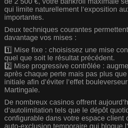
de 2 500 €, votre bankroll maximale se
qui limite naturellement l’exposition a
importantes.
Deux techniques courantes permettent
davantage vos mises :
1️⃣ Mise fixe : choisissez une mise co
quel que soit le résultat précédent.
2️⃣ Mise progressive contrôlée : augm
après chaque perte mais pas plus que 
initiale afin d’éviter l’effet bouleverse
Martingale.
De nombreux casinos offrent aujourd’hu
d’autolimitation tels que le dépôt quo
configurable dans votre espace client 
auto‑exclusion temporaire qui bloque 