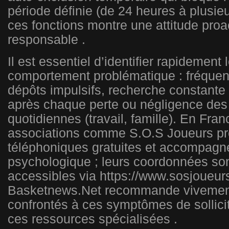
période définie (de 24 heures à plusieu
ces fonctions montre une attitude proac
responsable .
Il est essentiel d’identifier rapidement
comportement problématique : fréque
dépôts impulsifs, recherche constante 
après chaque perte ou négligence des 
quotidiennes (travail, famille). En Fran
associations comme S.O.S Joueurs pr
téléphoniques gratuites et accompag
psychologique ; leurs coordonnées son
accessibles via https://www.sosjoueurs
Basketnews.Net recommande vivement
confrontés à ces symptômes de sollic
ces ressources spécialisées .