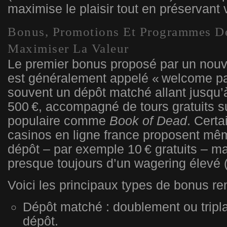
maximise le plaisir tout en préservant 
Bonus, Promotions Et Programmes De 
Maximiser La Valeur
Le premier bonus proposé par un nouv
est généralement appelé « welcome pa
souvent un dépôt matché allant jusqu’
500 €, accompagné de tours gratuits 
populaire comme
Book of Dead
. Cert
casinos en ligne france proposent m
dépôt – par exemple 10 € gratuits – m
presque toujours d’un wagering élevé 
Voici les principaux types de bonus re
Dépôt matché : doublement ou tripl
dépôt.