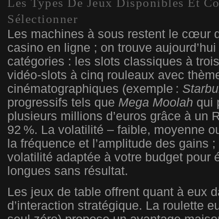
Les Types De Jeux Disponibles Et C
Sélectionner
Les machines à sous restent le cœur du
casino en ligne ; on trouve aujourd’hui
catégories : les slots classiques à troi
vidéo‑slots à cinq rouleaux avec thèm
cinématographiques (exemple :
Starbu
progressifs tels que
Mega Moolah
qui 
plusieurs millions d’euros grâce à un
92 %. La volatilité – faible, moyenne 
la fréquence et l’amplitude des gains 
volatilité adaptée à votre budget pour 
longues sans résultat.
Les jeux de table offrent quant à eux 
d’interaction stratégique. La roulette