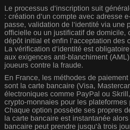
Le processus d’inscription suit génér
: création d’un compte avec adresse e
passe, validation de l’identité via une 
officielle ou un justificatif de domicil
dépôt initial et enfin l’acceptation des
La vérification d’identité est obligatoi
aux exigences anti‑blanchiment (AML) 
joueurs contre la fraude.
En France, les méthodes de paiement 
sont la carte bancaire (Visa, Mastercard
électroniques comme PayPal ou Skrill,
crypto‑monnaies pour les plateformes 
Chaque option possède ses propres dél
la carte bancaire est instantanée alors
bancaire peut prendre jusqu’à trois jou