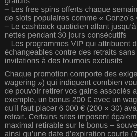
gratuits
– Les free spins offerts chaque semain
de slots populaires comme « Gonzo’s
– Le cashback quotidien allant jusqu’à
nettes pendant 30 jours consécutifs
– Les programmes VIP qui attribuent d
échangeables contre des retraits sans 
invitations à des tournois exclusifs
Chaque promotion comporte des exige
wagering ») qui indiquent combien vou
de pouvoir retirer vos gains associés 
exemple, un bonus 200 € avec un wage
qu’il faut placer 6 000 € (200 × 30) a
retrait. Certains sites imposent égale
maximal retirable sur le bonus – souve
ainsi qu’une date d’expiration courte (7