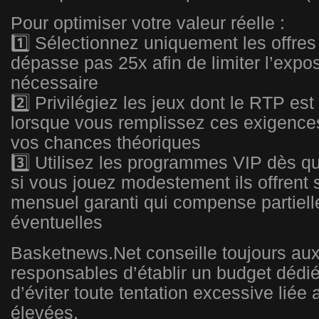
Pour optimiser votre valeur réelle :
1️⃣ Sélectionnez uniquement les offres
dépasse pas 25x afin de limiter l’expos
nécessaire
2️⃣ Privilégiez les jeux dont le RTP es
lorsque vous remplissez ces exigence
vos chances théoriques
3️⃣ Utilisez les programmes VIP dès q
si vous jouez modestement ils offrent
mensuel garanti qui compense partiell
éventuelles
Basketnews.Net conseille toujours aux
responsables d’établir un budget dédi
d’éviter toute tentation excessive liée
élevées.