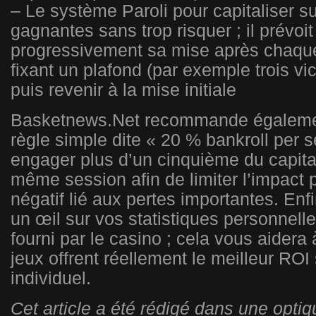
– Le système Paroli pour capitaliser su
gagnantes sans trop risquer ; il prévoi
progressivement sa mise après chaque 
fixant un plafond (par exemple trois vi
puis revenir à la mise initiale
Basketnews.Net recommande également
règle simple dite « 20 % bankroll per s
engager plus d’un cinquième du capital
même session afin de limiter l’impact
négatif lié aux pertes importantes. Enf
un œil sur vos statistiques personnelles
fourni par le casino ; cela vous aidera à
jeux offrent réellement le meilleur ROI 
individuel.
Cet article a été rédigé dans une optiq