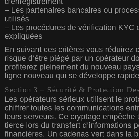
d’enregistrement
– Les partenaires bancaires ou proce
utilisés
– Les procédures de vérification KYC 
expliquées
En suivant ces critères vous réduirez 
risque d’être piégé par un opérateur d
profiterez pleinement du nouveau pay
ligne nouveau qui se développe rapid
Section 3 – Sécurité & Protection D
Les opérateurs sérieux utilisent le pr
chiffrer toutes les communications entr
leurs serveurs. Ce cryptage empêche t
tierce lors du transfert d’informations 
financières. Un cadenas vert dans la b