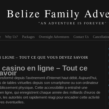
Belize Family Adv
"AN ADVENTURE IS FOREVER"
e
Why Us?
Packages
Overnight Adventures
Contact Us
Cancellatio
 LIGNE – TOUT CE QUE VOUS DEVEZ SAVOIR
casino en ligne – Tout ce
avoir
nsformé depuis l’avènement d’Internet haut débit. Aujourd’hui,
s de tables virtuelles depuis son smartphone ou son ordinateur
blissement physique. Cette accessibilité a entraîné une
 en ligne, qui enregistrent chaque année des milliards d’euros de
 les autorités ont rapidement réagi pour encadrer cette activité
ves éventuelles.