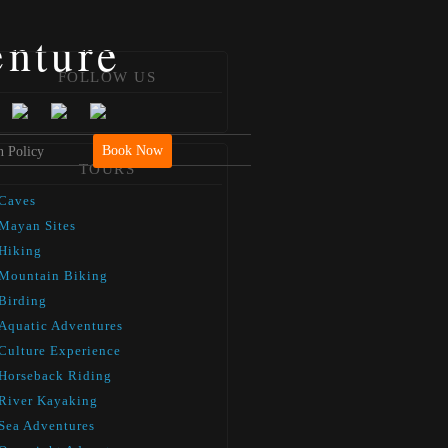
enture
FOLLOW US
Book Now
n Policy
TOURS
Caves
Mayan Sites
Hiking
Mountain Biking
Birding
Aquatic Adventures
Culture Experience
Horseback Riding
River Kayaking
Sea Adventures