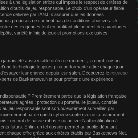
es à une législation stricte qui impose le respect de critères de
ition d’outils de jeu responsable. Le choix d’un opérateur fiable
la licence délivrée par l’ANJ, s’assurer que les données
s bonus proposés ne cachent pas de conditions abusives. Un
r entre ces exigences tout en profitant pleinement des avantages
dépôts, variété infinie de jeux et promotions exclusives
 jamais été aussi visible qu’en ce moment ; la combinaison
 d’une technologie toujours plus performante attire chaque jour
 d’essayer leur chance depuis leur salon. Découvrez le
nouveau
erts de Basketnews.Net pour profiter d’une expérience
indispensable ? Premièrement parce que la législation française
ateurs agréés : protection du portefeuille joueur, contrôle
ves au jeu responsable sont scrupuleusement surveillés par
 Deuxièmement parce que la cybersécurité évolue constamment ;
isir un mot de passe robuste ou activer l’authentification à
nts futurs. Enfin, un tel dossier permet au public débutant
t chaque offre grâce aux critères établis par Basketnews.Net,