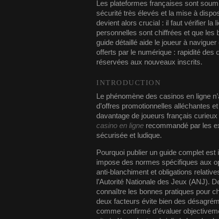
Les plateformes françaises sont soumis
sécurité très élevés et la mise à dispos
devient alors crucial : il faut vérifier 
personnelles sont chiffrées et que le
guide détaillé aide le joueur à navigue
offerts par le numérique : rapidité des 
réservées aux nouveaux inscrits.
INTRODUCTION
Le phénomène des casinos en ligne n’a
d’offres promotionnelles alléchantes et
davantage de joueurs français curieux
casino en ligne
recommandé par les exp
sécurisée et ludique.
Pourquoi publier un guide complet est 
impose des normes spécifiques aux opér
anti‑blanchiment et obligations relati
l’Autorité Nationale des Jeux (ANJ).
connaître les bonnes pratiques pour cho
deux facteurs évite bien des désagréme
comme confirmé d’évaluer objectivemen