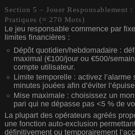
Section 5 – Jouer Responsablement :
Pratiques (≈ 270 Mots)
Le jeu responsable commence par fixe
limites financières :
Dépôt quotidien/hebdomadaire : déf
maximal (€100/jour ou €500/semaine
compte utilisateur.
Limite temporelle : activez l’alarme
minutes jouées afin d’éviter l’épuis
Mise maximale : choisissez un mo
pari qui ne dépasse pas <5 % de votr
La plupart des opérateurs agréés prop
une fonction auto‑exclusion permettan
définitivement ou temporairement l’a