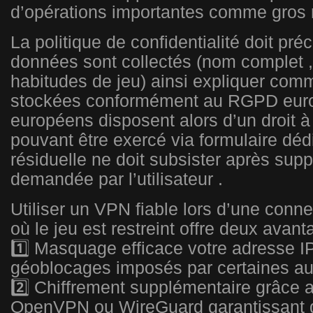
d’opérations importantes comme gros r
La politique de confidentialité doit pré
données sont collectés (nom complet ,
habitudes de jeu) ainsi expliquer comm
stockées conformément au RGPD euro
européens disposent alors d’un droit à 
pouvant être exercé via formulaire dé
résiduelle ne doit subsister après supp
demandée par l’utilisateur .
Utiliser un VPN fiable lors d’une conn
où le jeu est restreint offre deux avan
1️⃣ Masquage efficace votre adresse IP
géoblocages imposés par certaines aut
2️⃣ Chiffrement supplémentaire grâce 
OpenVPN ou WireGuard garantissant q