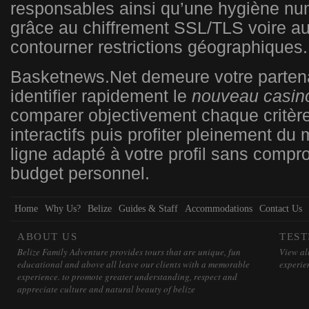
responsables ainsi qu’une hygiène nu
grâce au chiffrement SSL/TLS voire au 
contourner restrictions géographiques.
Basketnews.Net demeure votre partenai
identifier rapidement le
nouveau casino
comparer objectivement chaque critère
interactifs puis profiter pleinement du 
ligne adapté à votre profil sans compro
budget personnel.
Home
Why Us?
Belize
Guides & Staff
Accommodations
Contact Us
ABOUT US
TEST
Belize Family Adventure provides tours that are unique, fun
View all
educational and above all leave our clients with a memorable
experie
experience. to promote greater understanding, respect and
appreciate culture and natural beauty of belize