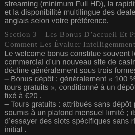
streaming (minimum Full HD), la rapidi
et la disponibilité multilingue des deal
anglais selon votre préférence.
Section 3 – Les Bonus D’accueil Et P
Comment Les Évaluer Intelligemment
Le welcome bonus constitue souvent l
commercial d’un nouveau site de casino
décline généralement sous trois formes
– Bonus dépôt : généralement « 100 %
tours gratuits », conditionné à un dé
fixé à €20 .
– Tours gratuits : attribués sans dépôt
soumis à un plafond mensuel limité ; i
d’essayer des slots spécifiques sans r
initial .