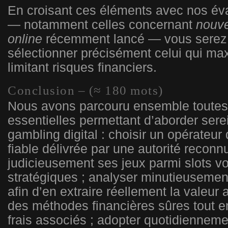
En croisant ces éléments avec nos éva
— notamment celles concernant
nouve
online
récemment lancé — vous serez
sélectionner précisément celui qui max
limitant risques financiers.
Conclusion – (≈ 180 Mots)
Nous avons parcouru ensemble toutes 
essentielles permettant d’aborder sere
gambling digital : choisir un opérateur
fiable délivrée par une autorité reconn
judicieusement ses jeux parmi slots vo
stratégiques ; analyser minutieuseme
afin d’en extraire réellement la valeur 
des méthodes financières sûres tout en
frais associés ; adopter quotidiennem