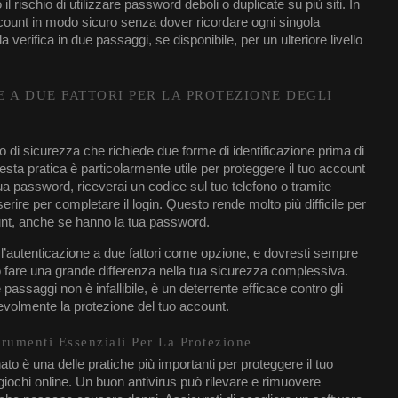
rischio di utilizzare password deboli o duplicate su più siti. In
count in modo sicuro senza dover ricordare ogni singola
 verifica in due passaggi, se disponibile, per un ulteriore livello
 A DUE FATTORI PER LA PROTEZIONE DEGLI
 di sicurezza che richiede due forme di identificazione prima di
ta pratica è particolarmente utile per proteggere il tuo account
ua password, riceverai un codice sul tuo telefono o tramite
erire per completare il login. Questo rende molto più difficile per
unt, anche se hanno la tua password.
no l’autenticazione a due fattori come opzione, e dovresti sempre
 fare una grande differenza nella tua sicurezza complessiva.
passaggi non è infallibile, è un deterrente efficace contro gli
evolmente la protezione del tuo account.
trumenti Essenziali Per La Protezione
ato è una delle pratiche più importanti per proteggere il tuo
iochi online. Un buon antivirus può rilevare e rimuovere