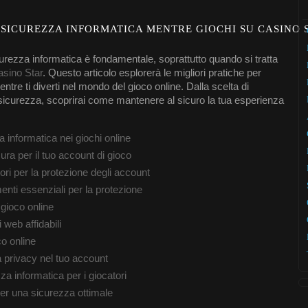
A SICUREZZA INFORMATICA MENTRE GIOCHI SU CASINO 
urezza informatica è fondamentale, soprattutto quando si tratta
sino Star
. Questo articolo esplorerà le migliori pratiche per
entre ti diverti nel mondo del gioco online. Dalla scelta di
 sicurezza, scoprirai come mantenere al sicuro la tua esperienza
a informatica nei giochi online
a per il tuo account di gioco
tori per la protezione degli account
menti essenziali per la protezione
 gioco online
 web affidabili
co online
a privacy nel tuo account
a informatica per i giocatori
per una sicurezza ottimale