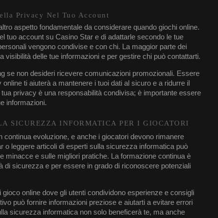
ella Privacy Nel Tuo Account
altro aspetto fondamentale da considerare quando giochi online.
del tuo account su Casino Star e di adattarle secondo le tue
 personali vengono condivise e con chi. La maggior parte dei
a visibilità delle tue informazioni e per gestire chi può contattarti.
keting se non desideri ricevere comunicazioni promozionali. Essere
 online ti aiuterà a mantenere i tuoi dati al sicuro e a ridurre il
a tua privacy è una responsabilità condivisa; è importante essere
ue informazioni.
A SICUREZZA INFORMATICA PER I GIOCATORI
n continua evoluzione, e anche i giocatori devono rimanere
r o leggere articoli di esperti sulla sicurezza informatica può
ime minacce e sulle migliori pratiche. La formazione continua è
 di sicurezza e per essere in grado di riconoscere potenziali
i gioco online dove gli utenti condividono esperienze e consigli
ivo può fornire informazioni preziose e aiutarti a evitare errori
ulla sicurezza informatica non solo beneficerà te, ma anche