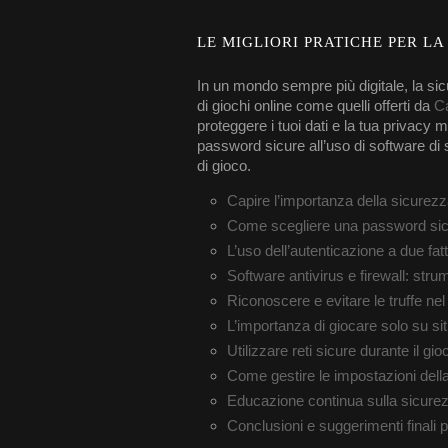
LE MIGLIORI PRATICHE PER L
In un mondo sempre più digitale, la sic
di giochi online come quelli offerti da
Ca
proteggere i tuoi dati e la tua privacy m
password sicure all’uso di software di
di gioco.
Capire l’importanza della sicurezz
Come scegliere una password sicur
L’uso dell’autenticazione a due fat
Software antivirus e firewall: stru
Riconoscere e evitare le truffe nel
L’importanza di giocare solo su siti
Utilizzare reti sicure durante il gio
Come gestire le impostazioni dell
Educazione continua sulla sicurezz
Conclusioni e suggerimenti finali 