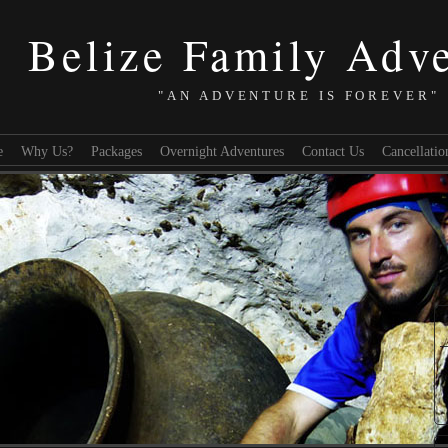
Belize Family Adv
"AN ADVENTURE IS FOREVER"
e
Why Us?
Packages
Overnight Adventures
Contact Us
Cancellatio