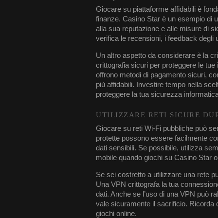
Giocare su piattaforme affidabili è fond
finanze. Casino Star è un esempio di un
alla sua reputazione e alle misure di s
verifica le recensioni, i feedback degli 
Un altro aspetto da considerare è la critt
crittografia sicuri per proteggere le tue
offrono metodi di pagamento sicuri, com
più affidabili. Investire tempo nella s
proteggere la tua sicurezza informatica
UTILIZZARE RETI SICURE DU
Giocare su reti Wi-Fi pubbliche può 
protette possono essere facilmente co
dati sensibili. Se possibile, utilizza s
mobile quando giochi su Casino Star o s
Se sei costretto a utilizzare una rete 
Una VPN crittografa la tua connessione i
dati. Anche se l’uso di una VPN può ral
vale sicuramente il sacrificio. Ricord
giochi online.