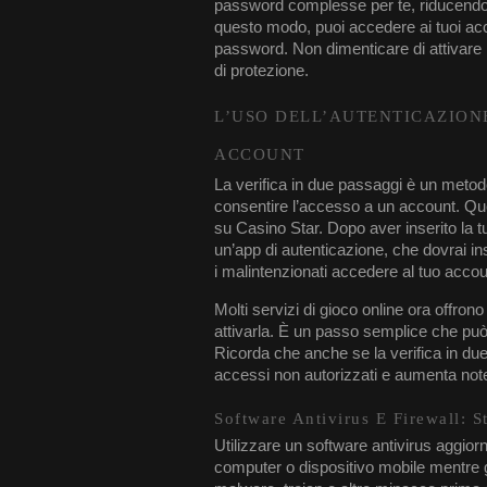
password complesse per te, riducendo il 
questo modo, puoi accedere ai tuoi ac
password. Non dimenticare di attivare la
di protezione.
L’USO DELL’AUTENTICAZIONE
ACCOUNT
La verifica in due passaggi è un metodo
consentire l’accesso a un account. Ques
su Casino Star. Dopo aver inserito la t
un’app di autenticazione, che dovrai ins
i malintenzionati accedere al tuo acco
Molti servizi di gioco online ora offro
attivarla. È un passo semplice che può
Ricorda che anche se la verifica in due 
accessi non autorizzati e aumenta not
Software Antivirus E Firewall: S
Utilizzare un software antivirus aggiorn
computer o dispositivo mobile mentre g