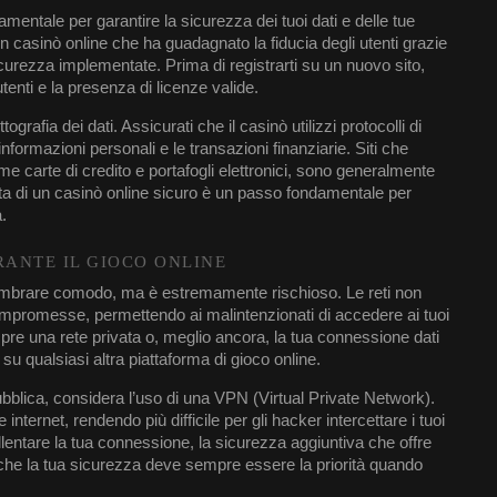
amentale per garantire la sicurezza dei tuoi dati e delle tue
 casinò online che ha guadagnato la fiducia degli utenti grazie
icurezza implementate. Prima di registrarti su un nuovo sito,
utenti e la presenza di licenze valide.
ografia dei dati. Assicurati che il casinò utilizzi protocolli di
 informazioni personali e le transazioni finanziarie. Siti che
e carte di credito e portafogli elettronici, sono generalmente
celta di un casinò online sicuro è un passo fondamentale per
.
RANTE IL GIOCO ONLINE
sembrare comodo, ma è estremamente rischioso. Le reti non
mpromesse, permettendo ai malintenzionati di accedere ai tuoi
empre una rete privata o, meglio ancora, la tua connessione dati
u qualsiasi altra piattaforma di gioco online.
pubblica, considera l’uso di una VPN (Virtual Private Network).
nternet, rendendo più difficile per gli hacker intercettare i tuoi
lentare la tua connessione, la sicurezza aggiuntiva che offre
a che la tua sicurezza deve sempre essere la priorità quando